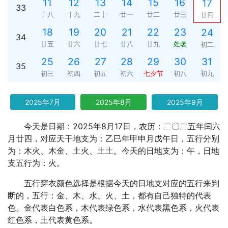
11
12
13
14
15
16
17
33
十八
十九
二十
廿一
廿二
廿三
廿四
18
19
20
21
22
23
24
34
廿五
廿六
廿七
廿八
廿九
处暑
初二
25
26
27
28
29
30
31
35
初三
初四
初五
初六
七夕节
初八
初九
2025年7月
2025年8月
2025年9月
今天是日期：2025年8月17日，农历：二〇二五年闰六
月廿四，对应天干地支为：乙巳年甲申月戊午日，五行分别
为：木火、木金、土火、土土。今天的日地支为：午，日地
支五行为：火。
五行穿衣颜色选择是根据今天的日地支对应的五行来判
断的，五行：金、木、水、火、土，都有自己独特的代表
色。金代表白色系，木代表绿色系，水代表黑色系，火代表
红色系，土代表黄色系。