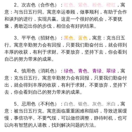
2、次吉色（合作色）：
红色、紫色、粉色、橙红
，寓
意：与当日五行同。寓意幸运眷顾，做事顺利，有助于合作
和谈判的进行，实现共赢。这是一个很好的机会，不要犹
豫，勇敢迈出你的步伐，相信会有好的结果。
3、平平色（招财色）：
黑色、蓝色
，寓意：克当日五
行。寓意辛勤努力会有回报，只要我们勤奋付出，就会得到
丰厚的收获，有利于求财。不要放弃，坚持下去，你会看到
自己的努力带来的成果。
4、慎用色（消耗色）：
绿色、青色、青绿、翠绿
，寓
意：克当日五行。寓意辛勤努力会有回报，只要我们勤奋付
出，就会得到丰厚的收获，有利于求财。不要放弃，坚持下
去，你会看到自己的努力带来的成果。
5、忌用色（不利色）：
白色、银色、灰色、米白
，寓
意：被当日五行克。寓意面临重重困难和阻碍，导致进展缓
慢，事倍功半。不要气馁，可以做些调整，静待时机，也可
以向有智慧的人请教，找到解决问题的方法。