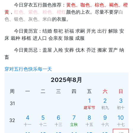
今日穿衣五行颜色推荐：
黄色、咖色、棕色、褐色、橙
黄
，
红色、紫色、粉色、橙红
颜色的上衣。尽量不要穿
白
色、银色、灰色、米白
的衣服。
今日黄历宜：结婚 祭祀 祈福 求嗣 开光 出行 解除 安
床 栽种 移柩 进人口 会亲友 除服 成服
今日黄历忌：盖屋 入殓 安葬 伐木 乔迁 搬家 置产 纳
畜
穿对五行色快乐每一天
2025年8月
周
一
二
三
四
五
六
日
1
2
3
31
建军节
初九
初十
4
5
6
7
8
9
10
32
十一
十二
十三
立秋
十五
十六
十七