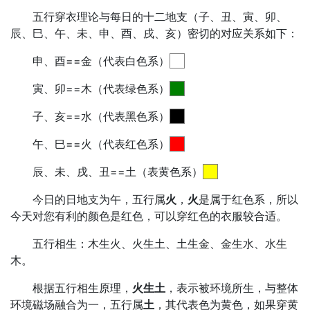
五行穿衣理论与每日的十二地支（子、丑、寅、卯、
辰、巳、午、未、申、酉、戌、亥）密切的对应关系如下：
申、酉==金（代表白色系）
寅、卯==木（代表绿色系）
子、亥==水（代表黑色系）
午、巳==火（代表红色系）
辰、未、戌、丑==土（表黄色系）
今日的日地支为午，五行属
火
，
火
是属于红色系，所以
今天对您有利的颜色是红色，可以穿红色的衣服较合适。
五行相生：木生火、火生土、土生金、金生水、水生
木。
根据五行相生原理，
火生土
，表示被环境所生，与整体
环境磁场融合为一，五行属
土
，其代表色为黄色，如果穿黄