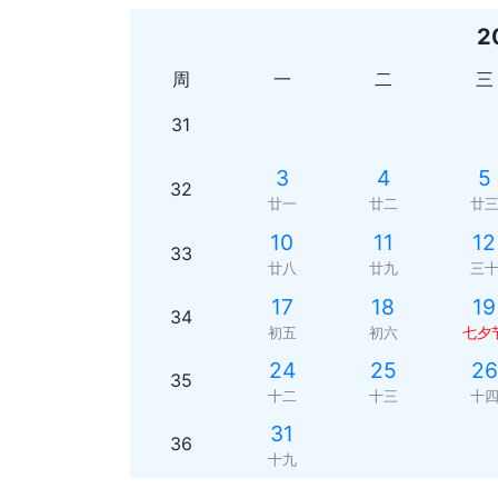
2
周
一
二
三
31
3
4
5
32
廿一
廿二
廿
10
11
12
33
廿八
廿九
三
17
18
19
34
初五
初六
七夕
24
25
26
35
十二
十三
十
31
36
十九