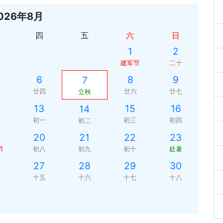
026年8月
四
五
六
日
1
2
建军节
二十
6
8
9
7
三
廿四
廿六
廿七
立秋
13
15
16
14
十
初一
初三
初四
初二
20
21
22
23
节
初八
初九
初十
处暑
27
28
29
30
四
十五
十六
十七
十八