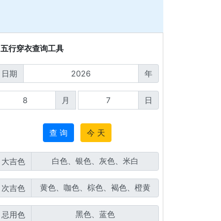
五行穿衣查询工具
日期
年
月
日
查 询
今 天
大吉色
次吉色
忌用色