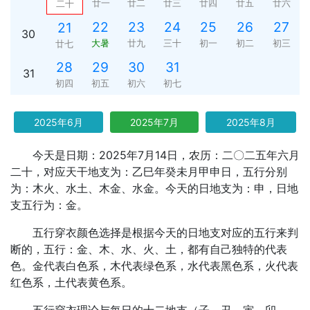
廿一
廿二
廿三
廿四
廿五
廿六
二十
22
23
24
25
26
27
21
30
大暑
廿九
三十
初一
初二
初三
廿七
28
29
30
31
31
初四
初五
初六
初七
2025年6月
2025年7月
2025年8月
今天是日期：2025年7月14日，农历：二〇二五年六月
二十，对应天干地支为：乙巳年癸未月甲申日，五行分别
为：木火、水土、木金、水金。今天的日地支为：申，日地
支五行为：金。
五行穿衣颜色选择是根据今天的日地支对应的五行来判
断的，五行：金、木、水、火、土，都有自己独特的代表
色。金代表白色系，木代表绿色系，水代表黑色系，火代表
红色系，土代表黄色系。