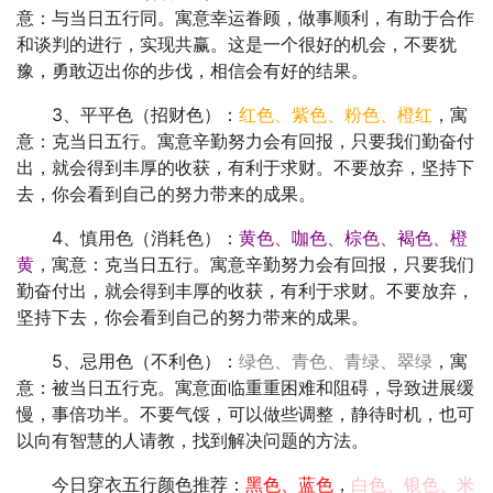
意：与当日五行同。寓意幸运眷顾，做事顺利，有助于合作
和谈判的进行，实现共赢。这是一个很好的机会，不要犹
豫，勇敢迈出你的步伐，相信会有好的结果。
3、平平色（招财色）：
红色、紫色、粉色、橙红
，寓
意：克当日五行。寓意辛勤努力会有回报，只要我们勤奋付
出，就会得到丰厚的收获，有利于求财。不要放弃，坚持下
去，你会看到自己的努力带来的成果。
4、慎用色（消耗色）：
黄色、咖色、棕色、褐色、橙
黄
，寓意：克当日五行。寓意辛勤努力会有回报，只要我们
勤奋付出，就会得到丰厚的收获，有利于求财。不要放弃，
坚持下去，你会看到自己的努力带来的成果。
5、忌用色（不利色）：
绿色、青色、青绿、翠绿
，寓
意：被当日五行克。寓意面临重重困难和阻碍，导致进展缓
慢，事倍功半。不要气馁，可以做些调整，静待时机，也可
以向有智慧的人请教，找到解决问题的方法。
今日穿衣五行颜色推荐：
黑色、蓝色
，
白色、银色、米