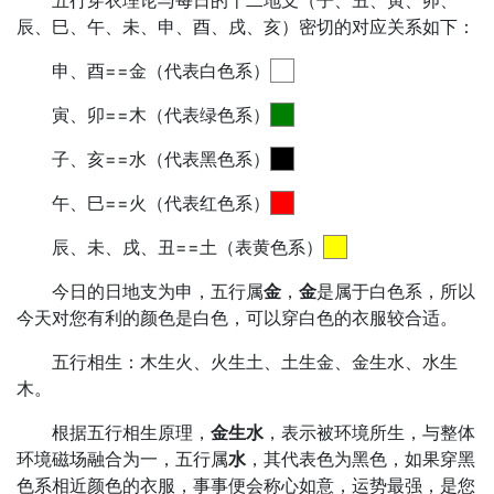
五行穿衣理论与每日的十二地支（子、丑、寅、卯、
辰、巳、午、未、申、酉、戌、亥）密切的对应关系如下：
申、酉==金（代表白色系）
寅、卯==木（代表绿色系）
子、亥==水（代表黑色系）
午、巳==火（代表红色系）
辰、未、戌、丑==土（表黄色系）
今日的日地支为申，五行属
金
，
金
是属于白色系，所以
今天对您有利的颜色是白色，可以穿白色的衣服较合适。
五行相生：木生火、火生土、土生金、金生水、水生
木。
根据五行相生原理，
金生水
，表示被环境所生，与整体
环境磁场融合为一，五行属
水
，其代表色为黑色，如果穿黑
色系相近颜色的衣服，事事便会称心如意，运势最强，是您