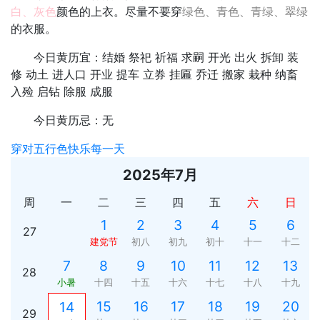
白、灰色
颜色的上衣。尽量不要穿
绿色、青色、青绿、翠绿
的衣服。
今日黄历宜：结婚 祭祀 祈福 求嗣 开光 出火 拆卸 装
修 动土 进人口 开业 提车 立券 挂匾 乔迁 搬家 栽种 纳畜
入殓 启钻 除服 成服
今日黄历忌：无
穿对五行色快乐每一天
2025年7月
周
一
二
三
四
五
六
日
1
2
3
4
5
6
27
建党节
初八
初九
初十
十一
十二
7
8
9
10
11
12
13
28
小暑
十四
十五
十六
十七
十八
十九
15
16
17
18
19
20
14
29