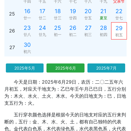
十四
十五
十六
十七
十八
十九
父亲节
16
17
18
19
20
21
22
25
廿一
廿二
廿三
廿四
廿五
夏至
廿七
23
24
25
26
27
28
29
26
廿八
廿九
初一
初二
初三
初四
初五
30
27
初六
2025年5月
2025年6月
2025年7月
今天是日期：2025年6月29日，农历：二〇二五年六
月初五，对应天干地支为：乙巳年壬午月己巳日，五行分别
为：木火、水火、土火、木水。今天的日地支为：巳，日地
支五行为：火。
五行穿衣颜色选择是根据今天的日地支对应的五行来判
断的，五行：金、木、水、火、土，都有自己独特的代表
色。金代表白色系，木代表绿色系，水代表黑色系，火代表