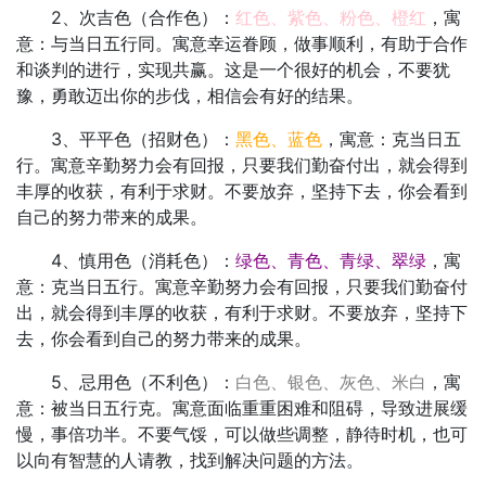
2、次吉色（合作色）：
红色、紫色、粉色、橙红
，寓
意：与当日五行同。寓意幸运眷顾，做事顺利，有助于合作
和谈判的进行，实现共赢。这是一个很好的机会，不要犹
豫，勇敢迈出你的步伐，相信会有好的结果。
3、平平色（招财色）：
黑色、蓝色
，寓意：克当日五
行。寓意辛勤努力会有回报，只要我们勤奋付出，就会得到
丰厚的收获，有利于求财。不要放弃，坚持下去，你会看到
自己的努力带来的成果。
4、慎用色（消耗色）：
绿色、青色、青绿、翠绿
，寓
意：克当日五行。寓意辛勤努力会有回报，只要我们勤奋付
出，就会得到丰厚的收获，有利于求财。不要放弃，坚持下
去，你会看到自己的努力带来的成果。
5、忌用色（不利色）：
白色、银色、灰色、米白
，寓
意：被当日五行克。寓意面临重重困难和阻碍，导致进展缓
慢，事倍功半。不要气馁，可以做些调整，静待时机，也可
以向有智慧的人请教，找到解决问题的方法。