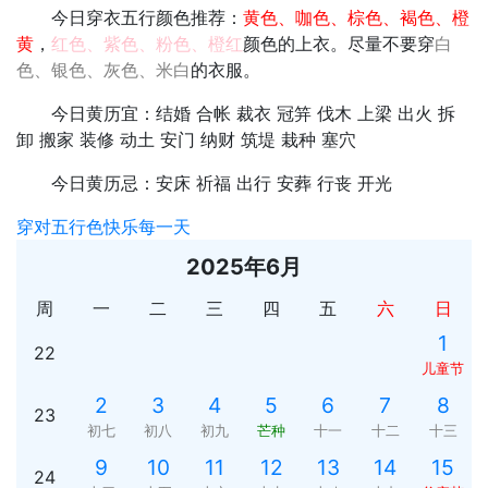
今日穿衣五行颜色推荐：
黄色、咖色、棕色、褐色、橙
黄
，
红色、紫色、粉色、橙红
颜色的上衣。尽量不要穿
白
色、银色、灰色、米白
的衣服。
今日黄历宜：结婚 合帐 裁衣 冠笄 伐木 上梁 出火 拆
卸 搬家 装修 动土 安门 纳财 筑堤 栽种 塞穴
今日黄历忌：安床 祈福 出行 安葬 行丧 开光
穿对五行色快乐每一天
2025年6月
周
一
二
三
四
五
六
日
1
22
儿童节
2
3
4
5
6
7
8
23
初七
初八
初九
芒种
十一
十二
十三
9
10
11
12
13
14
15
24