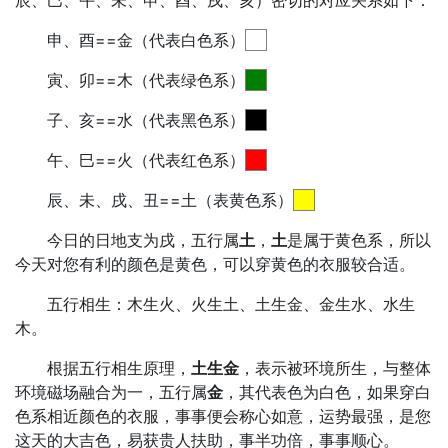
辰、巳、午、未、申、酉、戌、亥）密切的对应关系如下：
申、酉==金（代表白色系）
寅、卯==木（代表绿色系）
子、亥==水（代表黑色系）
午、巳==火（代表红色系）
辰、未、戌、丑==土（表黄色系）
今日的日地支为戌，五行属
土
，
土
是属于黄色系，所以
今天对您有利的颜色是黄色，可以穿黄色的衣服较合适。
五行相生：木生火、火生土、土生金、金生水、水生
木。
根据五行相生原理，
土生金
，表示被环境所生，与整体
环境磁场融合为一，五行属
金
，其代表色为白色，如果穿白
色系相近颜色的衣服，事事便会称心如意，运势最强，是您
这天的大吉色，易获贵人扶助，事半功倍，事事顺心。