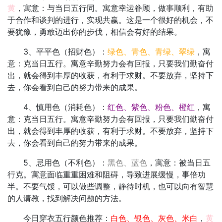
黄
，寓意：与当日五行同。寓意幸运眷顾，做事顺利，有助
于合作和谈判的进行，实现共赢。这是一个很好的机会，不
要犹豫，勇敢迈出你的步伐，相信会有好的结果。
3、平平色（招财色）：
绿色、青色、青绿、翠绿
，寓
意：克当日五行。寓意辛勤努力会有回报，只要我们勤奋付
出，就会得到丰厚的收获，有利于求财。不要放弃，坚持下
去，你会看到自己的努力带来的成果。
4、慎用色（消耗色）：
红色、紫色、粉色、橙红
，寓
意：克当日五行。寓意辛勤努力会有回报，只要我们勤奋付
出，就会得到丰厚的收获，有利于求财。不要放弃，坚持下
去，你会看到自己的努力带来的成果。
5、忌用色（不利色）：
黑色、蓝色
，寓意：被当日五
行克。寓意面临重重困难和阻碍，导致进展缓慢，事倍功
半。不要气馁，可以做些调整，静待时机，也可以向有智慧
的人请教，找到解决问题的方法。
今日穿衣五行颜色推荐：
白色、银色、灰色、米白
，
黄