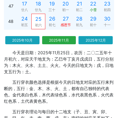
17
18
19
20
21
22
23
47
廿八
廿九
三十
初一
初二
小雪
初四
24
26
27
28
29
30
25
48
初五
初七
感恩节
初九
初十
十一
初六
2025年10月
2025年11月
2025年12月
今天是日期：2025年11月25日，农历：二〇二五年十
月初六，对应天干地支为：乙巳年丁亥月戊戌日，五行分别
为：木火、火水、土土、火火。今天的日地支为：戌，日地
支五行为：土。
五行穿衣颜色选择是根据今天的日地支对应的五行来判
断的，五行：金、木、水、火、土，都有自己独特的代表
色。金代表白色系，木代表绿色系，水代表黑色系，火代表
红色系，土代表黄色系。
五行穿衣理论与每日的十二地支（子、丑、寅、卯、