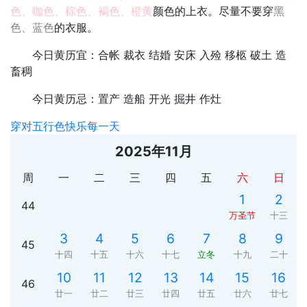
色、咖色、棕色、褐色、橙黄
颜色的上衣。尽量不要穿
黑
色、蓝色
的衣服。
今日黄历宜：合帐 裁衣 结婚 安床 入殓 移柩 破土 造
畜稠
今日黄历忌：置产 造船 开光 掘井 作灶
穿对五行色快乐每一天
2025年11月
周
一
二
三
四
五
六
日
1
2
44
万圣节
十三
3
4
5
6
7
8
9
45
十四
十五
十六
十七
立冬
十九
二十
10
11
12
13
14
15
16
46
廿一
廿二
廿三
廿四
廿五
廿六
廿七