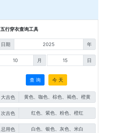
五行穿衣查询工具
日期
年
月
日
查 询
今 天
大吉色
次吉色
忌用色