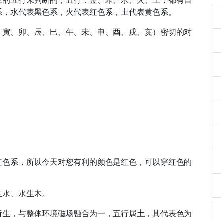
应的五行来判断的，五行：金、木、水、火、土，都有自
系，水代表黑色系，火代表红色系，土代表黄色系。
、寅、卯、辰、巳、午、未、申、酉、戌、亥）密切的对
红色系，所以今天对您有利的颜色是红色，可以穿红色的
生水、水生木。
所生，与整体环境磁场融合为一，五行属
土
，其代表色为