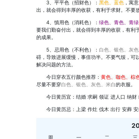
3、平平色（招财色）：
黑色、蓝色
，寓意
出，就会得到丰厚的收获，有利于求财。不要
4、慎用色（消耗色）：
绿色、青色、青绿
要我们勤奋付出，就会得到丰厚的收获，有利
的成果。
5、忌用色（不利色）：
白色、银色、灰色
碍，导致进展缓慢，事倍功半。不要气馁，可
解决问题的方法。
今日穿衣五行颜色推荐：
黄色、咖色、棕
尽量不要穿
白色、银色、灰色、米白
的衣服。
今日黄历宜：结婚 求嗣 领证 进人口 纳财 
今日黄历忌：上梁 作灶 伐木 出行 安葬 安
2
周
一
二
三