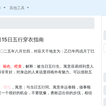
年
其他工具
0月15日五行穿衣指南
：二〇二五年八月廿四，对应天干地支为：乙巳年丙戌月丁巳
、褐色、橙黄
，解释：被当日五行生。寓意容易得到贵人
得非常好，对身边的人来说显得格外有魅力。可以借助五
、橙红
，寓意：与当日五行同。寓意幸运眷顾，做事顺
是一个很好的机会，不要犹豫，勇敢迈出你的步伐，相信