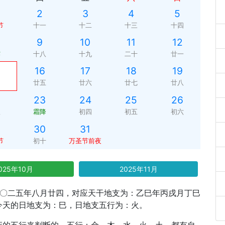
2
3
4
5
节
十一
十二
十三
十四
9
10
11
12
露
十八
十九
二十
廿一
16
17
18
19
廿五
廿六
廿七
廿八
四
23
24
25
26
霜降
初四
初五
初六
二
30
31
节
初十
万圣节前夜
025年10月
2025年11月
：二〇二五年八月廿四，对应天干地支为：乙巳年丙戌月丁巳
今天的日地支为：巳，日地支五行为：火。