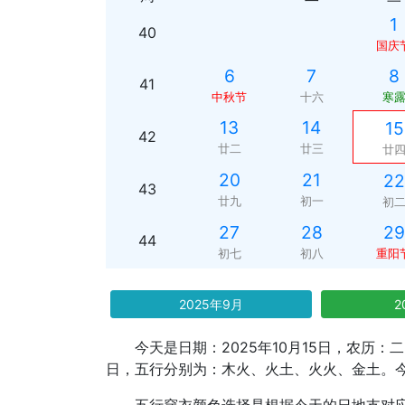
1
40
国庆
6
7
8
41
中秋节
十六
寒
13
14
15
42
廿二
廿三
廿
20
21
22
43
廿九
初一
初
27
28
29
44
初七
初八
重阳
2025年9月
2
今天是日期：2025年10月15日，农历
日，五行分别为：木火、火土、火火、金土。